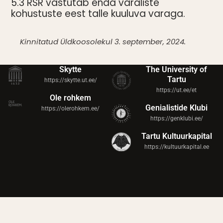
5.3 RSR vastutab enda varaliste
kohustuste eest talle kuuluva varaga.
Kinnitatud Üldkoosolekul 3. september, 2024.
Skytte
The University of
Tartu
https://skytte.ut.ee/
https://ut.ee/et
Ole rohkem
Genialistide Klubi
https://olerohkem.ee/
https://genklubi.ee/
Tartu Kultuurkapital
https://kultuurkapital.ee