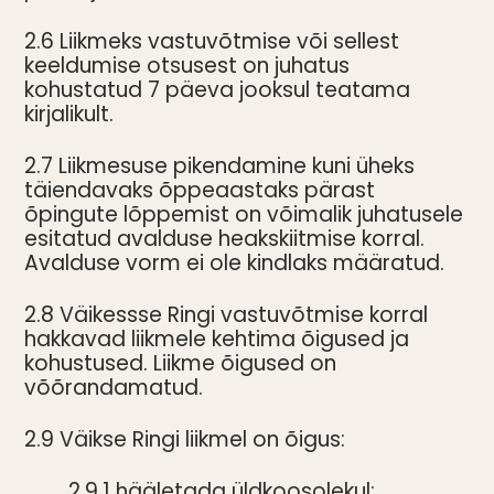
2.6 Liikmeks vastuvõtmise või sellest
keeldumise otsusest on juhatus
kohustatud 7 päeva jooksul teatama
kirjalikult.
2.7 Liikmesuse pikendamine kuni üheks
täiendavaks õppeaastaks pärast
õpingute lõppemist on võimalik juhatusele
esitatud avalduse heakskiitmise korral.
Avalduse vorm ei ole kindlaks määratud.
2.8 Väikessse Ringi vastuvõtmise korral
hakkavad liikmele kehtima õigused ja
kohustused. Liikme õigused on
võõrandamatud.
2.9 Väikse Ringi liikmel on õigus:
2.9.1 hääletada üldkoosolekul;