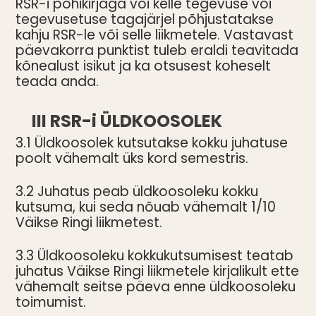
RSR-i põhikirjaga või kelle tegevuse või
tegevusetuse tagajärjel põhjustatakse
kahju RSR-le või selle liikmetele. Vastavast
päevakorra punktist tuleb eraldi teavitada
kõnealust isikut ja ka otsusest koheselt
teada anda.
III RSR-i ÜLDKOOSOLEK
3.1 Üldkoosolek kutsutakse kokku juhatuse
poolt vähemalt üks kord semestris.
3.2 Juhatus peab üldkoosoleku kokku
kutsuma, kui seda nõuab vähemalt 1/10
Väikse Ringi liikmetest.
3.3 Üldkoosoleku kokkukutsumisest teatab
juhatus Väikse Ringi liikmetele kirjalikult ette
vähemalt seitse päeva enne üldkoosoleku
toimumist.