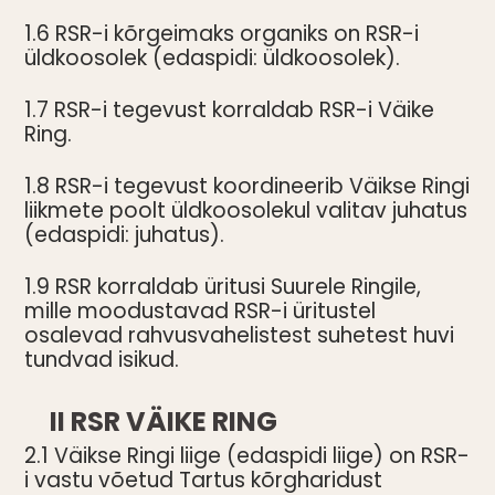
1.6 RSR-i kõrgeimaks organiks on RSR-i
üldkoosolek (edaspidi: üldkoosolek).
1.7 RSR-i tegevust korraldab RSR-i Väike
Ring.
1.8 RSR-i tegevust koordineerib Väikse Ringi
liikmete poolt üldkoosolekul valitav juhatus
(edaspidi: juhatus).
1.9 RSR korraldab üritusi Suurele Ringile,
mille moodustavad RSR-i üritustel
osalevad rahvusvahelistest suhetest huvi
tundvad isikud.
II RSR VÄIKE RING
2.1 Väikse Ringi liige (edaspidi liige) on RSR-
i vastu võetud Tartus kõrgharidust