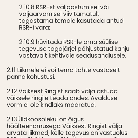
2.10.8 RSR-st väljaastumisel või
väljaarvamisel viivitamatult
tagastama temale kasutada antud
RSR-i vara;
2.10.9 hüvitada RSR-le oma süülise
tegevuse tagajärjel põhjustatud kahju
vastavalt kehtivale seadusandlusele.
2.11 Liikmele ei või tema tahte vastaselt
panna kohustusi.
2.12 Väiksest Ringist saab välja astuda
väiksele ringile teada andes. Avalduse
vorm ei ole kindlaks määratud.
2.13 Üldkoosolekul on õigus
häälteenamusega Väiksest Ringist välja
arvata liikmed, kelle tegevus on vastuolus