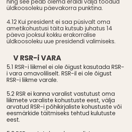
ning see peab olema eraldi välja toodud
üldkoosoleku päevakorra punktina.
4.12 Kui president ei saa püsivalt oma
ametikohustusi täita kutsub juhatus 14
päeva jooksul kokku erakorralise
üldkoosoleku uue presidendi valimiseks.
V RSR-i VARA
5.1 RSR-i liikmel ei ole õigust kasutada RSR-
i vara omavoliliselt. RSR-il ei ole õigust
RSR-i liikme varale.
5.2 RSR ei kanna varalist vastutust oma
liikmete varaliste kohustuste eest, välja
arvatud RSR-i põhikirjaliste kohustuste või
eesmärkide täitmiseks tehtud kulutuste
eest.