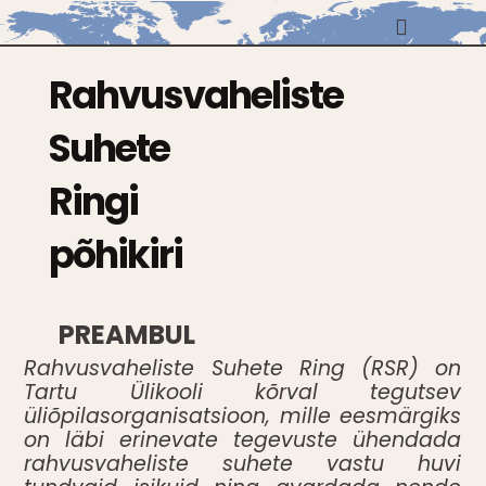
Skip
to
content
Rahvusvaheliste
Suhete
Ringi
põhikiri
PREAMBUL
Rahvusvaheliste Suhete Ring (RSR) on
Tartu Ülikooli kõrval tegutsev
üliõpilasorganisatsioon, mille eesmärgiks
on läbi erinevate tegevuste ühendada
rahvusvaheliste suhete vastu huvi