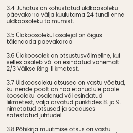
3.4 Juhatus on kohustatud üldkoosoleku
päevakorra välja kuulutama 24 tundi enne
üldkoosoleku toimumist.
3.5 Üldkoosolekul osalejal on õigus
täiendada päevakorda.
3.6 Üldkoosolek on otsustusvõimeline, kui
selles osaleb või on esindatud vähemalt
2/3 Väikse Ringi liikmetest.
3.7 Üldkoosoleku otsused on vastu võetud,
kui nende poolt on hääletanud üle poole
koosolekul osalenud või esindatud
liikmetest, välja arvatud punktides 8. ja 9.
nimetatud otsused ja seaduses
sätestatud juhtudel.
3.8 Põhikirja muutmise otsus on vastu