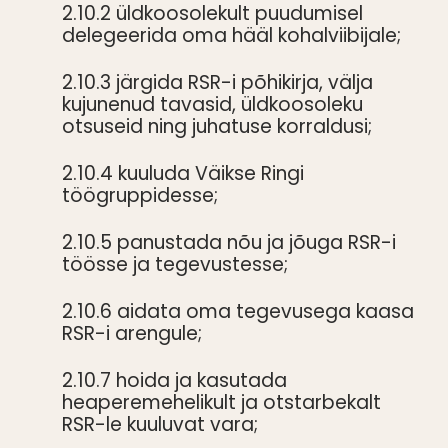
2.10.2 üldkoosolekult puudumisel
delegeerida oma hääl kohalviibijale;
2.10.3 järgida RSR-i põhikirja, välja
kujunenud tavasid, üldkoosoleku
otsuseid ning juhatuse korraldusi;
2.10.4 kuuluda Väikse Ringi
töögruppidesse;
2.10.5 panustada nõu ja jõuga RSR-i
töösse ja tegevustesse;
2.10.6 aidata oma tegevusega kaasa
RSR-i arengule;
2.10.7 hoida ja kasutada
heaperemehelikult ja otstarbekalt
RSR-le kuuluvat vara;