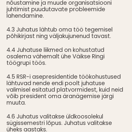
nõustamine ja muude organisatsiooni
juhtimist puudutavate probleemide
lahendamine.
4.3 Juhatus lähtub oma töö tegemisel
põhikirjast ning väljakujunenud tavast.
4.4 Juhatuse liikmed on kohustatud
osalema vähemalt ühe Väikse Ringi
töögrupi töös.
4.5 RSR-i asepresidentide töökohustused
lähtuvad nende endi poolt juhatuse
valimisel esitatud platvormidest, kuid neid
võib president oma äranägemise järgi
muuta.
4.6 Juhatus valitakse üldkoosolekul
sügissemestri lõpus. Juhatus valitakse
üheks aastaks.