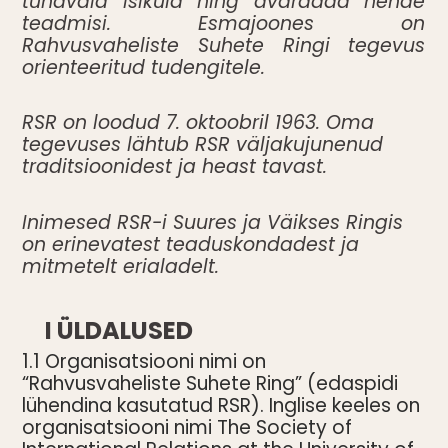
tundvaid isikuid ning avardada nende
teadmisi. Esmajoones on
Rahvusvaheliste Suhete Ringi tegevus
orienteeritud tudengitele.
RSR on loodud 7. oktoobril 1963. Oma
tegevuses lähtub RSR väljakujunenud
traditsioonidest ja heast tavast.
Inimesed RSR-i Suures ja Väikses Ringis
on erinevatest teaduskondadest ja
mitmetelt erialadelt.
I ÜLDALUSED
1.1 Organisatsiooni nimi on
“Rahvusvaheliste Suhete Ring” (edaspidi
lühendina kasutatud RSR). Inglise keeles on
organisatsiooni nimi The Society of