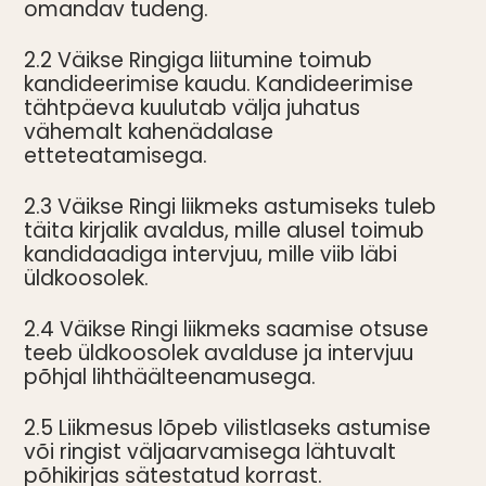
omandav tudeng.
2.2 Väikse Ringiga liitumine toimub
kandideerimise kaudu. Kandideerimise
tähtpäeva kuulutab välja juhatus
vähemalt kahenädalase
etteteatamisega.
2.3 Väikse Ringi liikmeks astumiseks tuleb
täita kirjalik avaldus, mille alusel toimub
kandidaadiga intervjuu, mille viib läbi
üldkoosolek.
2.4 Väikse Ringi liikmeks saamise otsuse
teeb üldkoosolek avalduse ja intervjuu
põhjal lihthäälteenamusega.
2.5 Liikmesus lõpeb vilistlaseks astumise
või ringist väljaarvamisega lähtuvalt
põhikirjas sätestatud korrast.