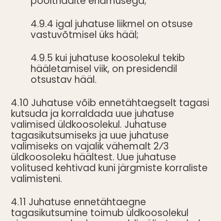
poolthäälte enamusega;
4.9.4 igal juhatuse liikmel on otsuse
vastuvõtmisel üks hääl;
4.9.5 kui juhatuse koosolekul tekib
hääletamisel viik, on presidendil
otsustav hääl.
4.10 Juhatuse võib ennetähtaegselt tagasi
kutsuda ja korraldada uue juhatuse
valimised üldkoosolekul. Juhatuse
tagasikutsumiseks ja uue juhatuse
valimiseks on vajalik vähemalt 2⁄3
üldkoosoleku häältest. Uue juhatuse
volitused kehtivad kuni järgmiste korraliste
valimisteni.
4.11 Juhatuse ennetähtaegne
tagasikutsumine toimub üldkoosolekul