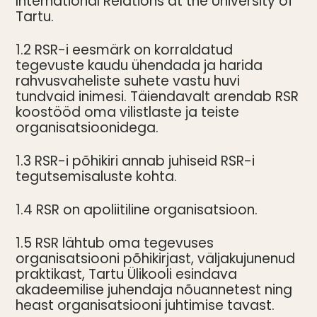
International Relations at the University of
Tartu.
1.2 RSR-i eesmärk on korraldatud
tegevuste kaudu ühendada ja harida
rahvusvaheliste suhete vastu huvi
tundvaid inimesi. Täiendavalt arendab RSR
koostööd oma vilistlaste ja teiste
organisatsioonidega.
1.3 RSR-i põhikiri annab juhiseid RSR-i
tegutsemisaluste kohta.
1.4 RSR on apoliitiline organisatsioon.
1.5 RSR lähtub oma tegevuses
organisatsiooni põhikirjast, väljakujunenud
praktikast, Tartu Ülikooli esindava
akadeemilise juhendaja nõuannetest ning
heast organisatsiooni juhtimise tavast.