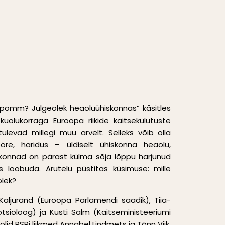
pomm? Julgeolek heaoluühiskonnas” käsitles
kuolukorraga Euroopa riikide kaitsekulutuste
tulevad millegi muu arvelt. Selleks võib olla
öre, haridus – üldiselt ühiskonna heaolu,
skonnad on pärast külma sõja lõppu harjunud
 loobuda. Arutelu püstitas küsimuse: mille
olek?
aljurand (Euroopa Parlamendi saadik), Tiia-
sotsioloog) ja Kusti Salm (Kaitseministeeriumi
 olid RSRi liikmed Annabel Lindmets ja Tõnn Viik.