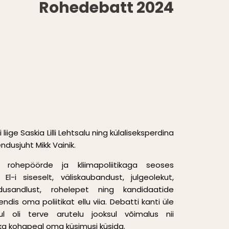
Rohedebatt 2024
iige Saskia Lilli Lehtsalu ning külaliseksperdina
ndusjuht Mikk Vainik.
i rohepöörde ja kliimapoliitikaga seoses
El-i siseselt, väliskaubandust, julgeolekut,
dusandlust, rohelepet ning kandidaatide
dis oma poliitikat ellu viia. Debatti kanti üle
l oli terve arutelu jooksul võimalus nii
 ka kohapeal oma küsimusi küsida.