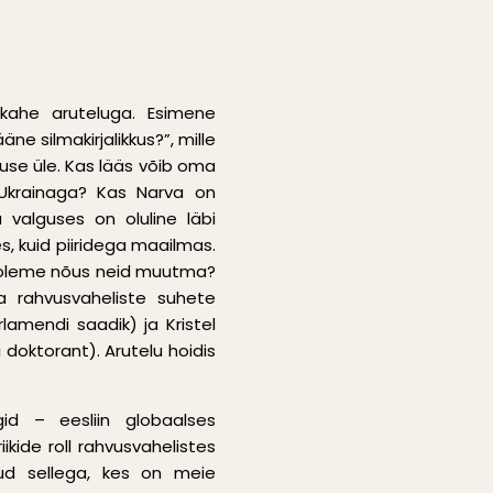
 kahe aruteluga. Esimene
äne silmakirjalikkus?”, mille
use üle. Kas lääs võib oma
krainaga? Kas Narva on
 valguses on oluline läbi
 kuid piiridega maailmas.
 me oleme nõus neid muutma?
ja rahvusvaheliste suhete
lamendi saadik) ja Kristel
i doktorant). Arutelu hoidis
igid – eesliin globaalses
iikide roll rahvusvahelistes
ud sellega, kes on meie