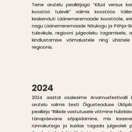
Teine arutelu pealkirjaga “Kilud versus
koostöö tulevik” valmis koostöös Välism
keskenduti Läänemeremaade koostööle, erin
nagu Läänemeremaade Nõukogu ja Põhja-Bal
tulevikule, regiooni julgeoleku tagamisele, a
kindlustamise võimalustele ning ühistel
regioonis.
2024
2024. aastal osalesime Arvamusfestivalil
arutelu valmis Eesti Õigusteaduse Üliõpil
pealkirja “Riikide vastutusele võtmine hübrii
tänapäevane sõjapidamine, mis kaasn
rünnakutega ja kuidas tagada julgeolek pii