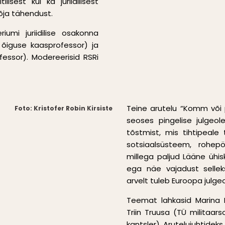
ilisest kui ka juriidilisest
õja tähendust.
riumi juriidilise osakonna
 õiguse kaasprofessor) ja
fessor). Modereerisid RSRi
Teine arutelu “Komm või 
Foto: Kristofer Robin Kirsiste
seoses pingelise julgeole
tõstmist, mis tihtipeale 
sotsiaalsüsteem, rohepö
millega paljud Lääne ühi
ega näe vajadust selleks
arvelt tuleb Euroopa julge
Teemat lahkasid Marina K
Triin Truusa (TÜ militaar
kantsler). Arutelujuhtideks