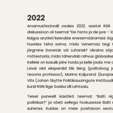
2022
Arvamusfestivalil osales 2022. aastal RSR
diskussioon oli teemal “De facto ja de jure – lä
käigus arutleti keerulise enesemääramise õig
huvides teha sama, mida Venemaa tegi U
järgmine Donetsk või Luhansk? Ukraina sõja
mõtestada, mida tähendab rahvus globaalses,
Kellele on kasulik piire hoida ja kelle jaoks
Laval olid eksperdid Eiki Berg (politoloog 
teooria professor), Marina Kaljurand (Europar
Vits (Johan Skytte Poliitikauuringute Instituud
kursil RSRi liige Saskia Lilli Lehtsalu.
Teisel paneelil käsitleti teemat “Balti ri
poliitikas?” ja võeti sellega fookusesse Balti r
suhetes. Kuidas on meie positsioon seot