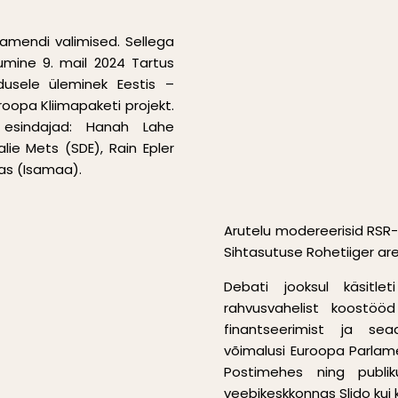
lamendi valimised. Sellega
kumine 9. mail 2024 Tartus
dusele üleminek Eestis –
oopa Kliimapaketi projekt.
 esindajad: Hanah Lahe
lie Mets (SDE), Rain Epler
kas (Isamaa).
Arutelu modereerisid RSR-i l
Sihtasutuse Rohetiiger are
Debati jooksul käsitlet
rahvusvahelist koostööd 
finantseerimist ja sea
võimalusi Euroopa Parlamen
Postimehes ning publiku
veebikeskkonnas Slido kui