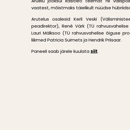
Aruelu jooksul käsitleti teemat nii välispoliit
vaatest, mõistmaks täielikult nüüdse hübriids
Arutelus osalesid Kerli Veski (Välisministee
peadirektor), René Värk (TÜ rahvusvahelise
Lauri Mälksoo (TÜ rahvusvahelise õiguse pro
liikmed Patricia Suimets ja Hendrik Priisaar.
Paneeli saab järele kuulata
siit
.