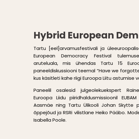
Hybrid European Demo
Tartu [eel]arvamusfestivali ja üleeuroopali
European Democracy Festival tulemuse
aruteluala, mis ühendas Tartu 15 Euro
paneeldiskussiooni teemal “Have we forgott
kus käsitleti kahe riigi Euroopa Liitu astumise v
Paneelil osalesid julgeolekuekspert Rai
Euroopa Liidu piiridhaldusmissioonil EUBAM 
Aasmäe ning Tartu Ülikooli Johan Skytte pol
õppejõud ja RSRi vilistlane Heiko Pääbo. Mode
Isabella Poole.