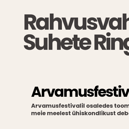
Otse
Rahvusvah
sisu
juurde
Suhete Rin
Arvamusfestiv
Arvamusfestivalil osaledes toom
meie meelest ühiskondlikust deb