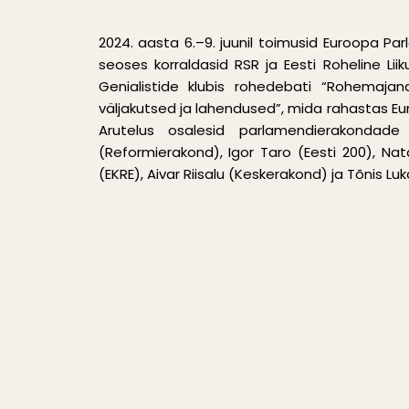
2024. aasta 6.–9. juunil toimusid Euroopa Par
seoses korraldasid RSR ja Eesti Roheline Lii
Genialistide klubis rohedebati “Rohemajan
väljakutsed ja lahendused”, mida rahastas Eur
Arutelus osalesid parlamendierakondade
(Reformierakond), Igor Taro (Eesti 200), Nata
(EKRE), Aivar Riisalu (Keskerakond) ja Tõnis Lu