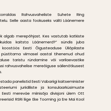
rraldas Rahvusvaheliste Suhete Ring
utelu. Selle aasta fookuseks valiti Läänemere
ek algab merepõhjast. Kes vastutab katkiste
kuidas kaitsta Läänemerd?” sündis juba
lt koostöös Eesti Õigusteaduse Üliõpilaste
püstitama viimasel aastal tihenenud ohud
use taristu ründamine või varilaevastike
usi rahvusvahelise mereõiguse säilenõtkusest
s.
stada panelistid
Eesti Vabariigi kaitseminister
teeriumi juriidiliste ja konsulaarküsimuste
a Eesti mereväe miinisõja divisjoni ülem Ott
eerisid RSRi liige Eke Tooming ja Ere Mai Kool