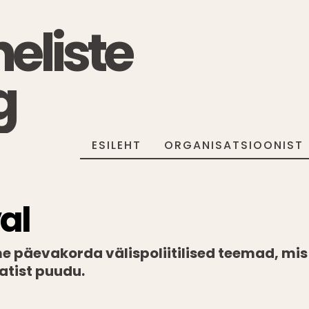
eliste
g
ESILEHT
ORGANISATSIOONIST
al
e päevakorda välispoliitilised teemad, mis
atist puudu.