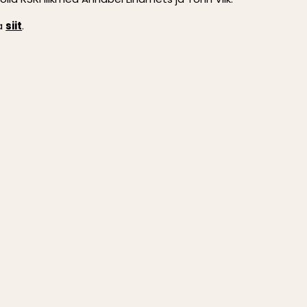
ta
siit
.