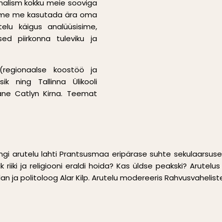
ionalism kokku meie sooviga
saame me kasutada ära oma
elu käigus analüüsisime,
sed piirkonna tuleviku ja
 (regionaalse koostöö ja
ik ning Tallinna Ülikooli
tlane Catlyn Kirna. Teemat
gi arutelu lahti Prantsusmaa eripärase suhte sekulaarsusega.
k riiki ja religiooni eraldi hoida? Kas üldse peakski? Arutelus 
an ja politoloog Alar Kilp. Arutelu modereeris Rahvusvaheliste