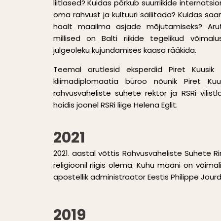
liitlased? Kuidas põrkub suurriikide internats
oma rahvust ja kultuuri säilitada? Kuidas 
häält maailma asjade mõjutamiseks? Arut
millised on Balti riikide tegelikud võimalu
julgeoleku kujundamises kaasa rääkida.
Teemal arutlesid eksperdid Piret Kuusik
kliimadiplomaatia büroo nõunik Piret Kuus
rahvusvaheliste suhete rektor ja RSRi vilis
hoidis joonel RSRi liige Helena Eglit.
2021
2021. aastal võttis Rahvusvaheliste Suhete Rin
religioonil riigis olema. Kuhu maani on võimali
apostellik administraator Eestis Philippe Jourd
2019