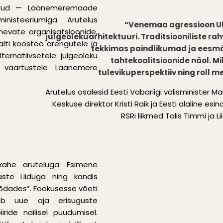
 karud — Läänemeremaade
inisteeriumiga. Arutelus
“Venemaa agressioon U
evate organisatsioonide,
julgeolekuarhitektuuri. Traditsiooniliste r
ti koostöö arengutele ja
tekkimas paindlikumad ja eesmä
lternatiivsetele julgeoleku
tahtekoalitsioonide näol. 
e väärtustele Läänemere
tulevikuperspektiiv ning roll m
Arutelus osalesid Eesti Vabariigi välisminister 
Keskuse direktor Kristi Raik ja Eesti alaline esi
RSRi liikmed Talis Timmi ja L
 kahe aruteluga. Esimene
aste Liiduga ning kandis
dsõdades”. Fookusesse võeti
eb uue aja erisuguste
ride näilisel puudumisel.