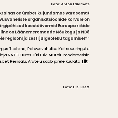
Foto: Anton Laidmets
krainas on ümber kujundamas varasemat
ahvusvaheliste organisatsioonide kõrvale on
rgipõhised koostöövormid Euroopa riikide
Milline on Läänemeremaade Nõukogu ja NB8
eie regiooni ja Eesti julgeoleku tagamisel?”
Margus Tsahkna, Rahvusvahelise Kaitseuuringute
ndaja NATO juures Jüri Luik. Arutelu modereerisid
iisbet Reinsalu.
Arutelu saab järele kuulata
siit
.
Foto: Liisi Brett