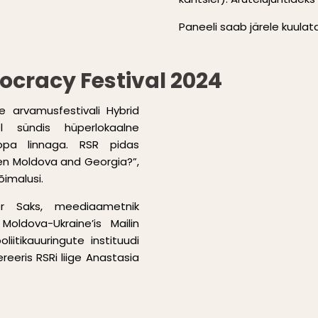
Paneeli saab järele kuula
cracy Festival 2024
se arvamusfestivali Hybrid
l sündis hüperlokaalne
opa linnaga. RSR pidas
en Moldova and Georgia?”,
õimalusi.
ner Saks, meediaametnik
Moldova-Ukraine’is Mailin
iitikauuringute instituudi
reeris RSRi liige Anastasia