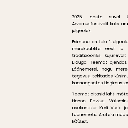
2025. aasta suvel ko
Arvamusfestivalil kaks ar
julgeolek.
Esimene arutelu “Julgeol
merekaablite eest ja 
traditsiooniks kujuneva
Liiduga.
Teemat ajendas 
Läänemerel, nagu mereal
tegevus, tekitades küsim
kaasaegsetes tingimuste
Teemat aitasid lahti mõte
Hanno Pevkur, Välisminis
asekantsler Kerli Veski j
Laanemets.
Arutelu moder
EÕÜList.